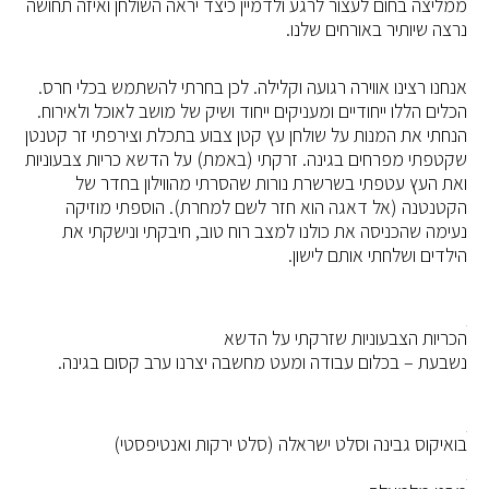
ממליצה בחום לעצור לרגע ולדמיין כיצד יראה השולחן ואיזה תחושה
נרצה שיותיר באורחים שלנו.
אנחנו רצינו אווירה רגועה וקלילה. לכן בחרתי להשתמש בכלי חרס.
הכלים הללו ייחודיים ומעניקים ייחוד ושיק של מושב לאוכל ולאירוח.
הנחתי את המנות על שולחן עץ קטן צבוע בתכלת וצירפתי זר קטנטן
שקטפתי מפרחים בגינה. זרקתי (באמת) על הדשא כריות צבעוניות
ואת העץ עטפתי בשרשרת נורות שהסרתי מהווילון בחדר של
הקטנטנה (אל דאגה הוא חזר לשם למחרת). הוספתי מוזיקה
נעימה שהכניסה את כולנו למצב רוח טוב, חיבקתי ונישקתי את
הילדים ושלחתי אותם לישון.
הכריות הצבעוניות שזרקתי על הדשא
נשבעת – בכלום עבודה ומעט מחשבה יצרנו ערב קסום בגינה.
בואיקוס גבינה וסלט ישראלה (סלט ירקות ואנטיפסטי)