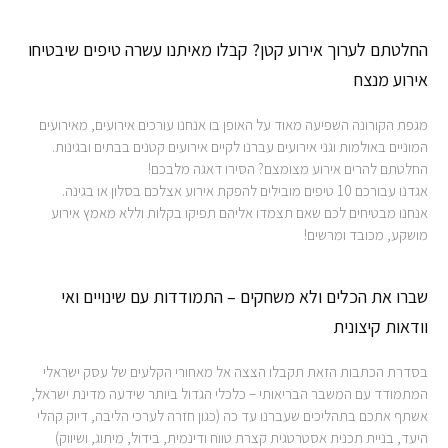
החלטתם לערוך אירוע קטן? קבלו מאיתנו עשרה טיפים שיבטיחו
אירוע מנצח
מגפת הקורונה השפיעה מאוד על האופן בו אנחנו עורכים אירועים, מאירועים
המוניים באולמות וגני אירועים עברנו לקיים אירועים קטנים בבתים ובגינות.
החלטתם להרים אירוע מצומצם? הסירו דאגה מלבכם!
אגדנו עבורכם 10 טיפים מובילים להפקת אירוע אצלכם בסלון או בגינה.
אנחנו מבטיחים לכם שאם תצמדו אליהם תפיקו בקלות וללא מאמץ אירוע
מושקע, מכובד ומרשים!
שברו את הכלים ולא משחקים – התמודדות עם שינויים ואי
וודאות קיצונית
בסדרת הכתבות הזאת תקבלו הצצה אל מאחורי הקלעים של עסק ישראלי
המתמודד עם המשבר הבריאותי – כלכלי הגדול ביותר שידעה מדינת ישראל,
אשתף אתכם בתהליכים שעברנו עד כה (כגון חזרה לערכי הליבה, דיוק קהלי
היעד, בניית תכנית אסטרטגית קצרת טווח ודינמית, בידול, מיתוג, ושיווק)