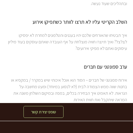
ובתהליכים שעוד נעשה.
השלב הקריטי עליו לא תרצו לוותר כשתפיקו אירוע
איך תבטיחו שהאורחים שלכם יהיו בעננים והטלפונים למחרת לא יפסיקו
לצלצל? ואיך תייצרו חוויה מוצלחת על אף העובדה שאתם עוסקים בעוד מיליון
עיסוקים ואתם לא מפיקי אירועים?
ערב ספונטני עם חברים
אירוח ספונטני של חברים – הסוד הוא אוכל איכותי שיש במקרר / במקפיא או
בחנות שווה ממש הצמודה לבית (לא לנסוע במיוחד) ומעט מחשבה על
הנראות. לא תאמינו איך הבחירה בכלים, במפה ובמיקום השולחן משנה את
המראה שיתקבל ואת חווית האירוח.
טופס יצירת קשר