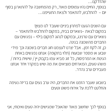
שהזדקנו…
בנוסף, החיים נהיו עמוסים מאוד, רק מהמחשבה על להתארגן בסוף
יום – להתלבש, להתאפר ולצאת התעייפנו…
עם השנים הגענו לפתרון ביניים שעובד לנו מצוין!
במקום לצאת –נשארים בבית, במקום להתלבש ולהתאפר –
נשארים עם טרנינג, ובמקום לנהוג למקום בילוי – נפגשים עם
החברים מהשכונה בגינה.
כן, זה לקח זמן.. אבל יצרנו לעצמנו חוג חברים בשכונה וכך מידי
שבוע או מספר שבועות (תלוי בתקופה) אנחנו נפגשים באחת
הגינות או המרפסות, כל זוג מביא עמו בקבוק יין / שישית בירות /
משהו טעים, המארחים מוציאים את מה שיש במקרר ויחד אנחנו
מעבירים ערב נהדר.
בשבוע שעבר הזמנו את החברים, היה ערב נעים עם בריזה נעימה
והחלטנו ללכת על אירוח פשוט וטעים
בנוסף לכך שחשוב מאוד שהאוכל שמגישים יהיה טעים ואיכותי, אני