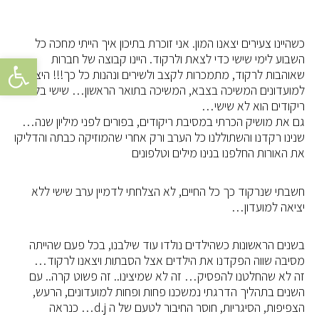
כשהיינו צעירים יצאנו המון. אני זוכרת בתיכון איך הייתי מחכה כל
פתח סרגל
השבוע לימי שישי כדי לצאת ולרקוד. היינו קבוצה של חברות
שאוהבות לרקוד, מתמכרות לקצב ולשירים ונהנות כל כך!!! היציאה
למועדונים המשיכה בצבא, המשיכה בתואר הראשון… שישי בלי
ריקודים הוא לא שישי…
גם את מושיק הכרתי במסיבת ריקודים, בפורים לפני מיליון שנה…
שנינו רקדנו והשתוללנו כל הערב ורק אחרי שהמוזיקה כבתה והדליקו
את האורות החלפנו בנינו מילים וטלפונים
חשבתי שנרקוד כך כל החיים, לא הצלחתי לדמיין ערב שישי ללא
יציאה למועדון…
בשנים הראשונות כשהילדים נולדו עוד שילבנו, בכל פעם שהייתה
מסיבה שווה הפקדנו את הילדים אצל הסבתות ויצאנו לרקוד…
זה לא שהחלטנו להפסיק… זה לא שמיצינו.. זה פשוט קרה.. עם
השנים בתהליך הדרגתי נמשכנו פחות ופחות למועדונים, הרעש,
הצפיפות, הסיגריות, חוסר החיבור לטעם של ה d.j… כנראה