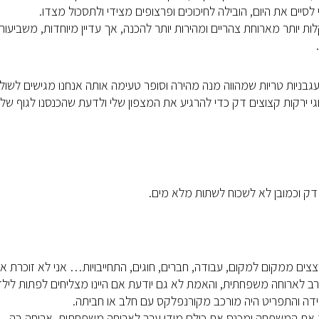
סיים את היום, הובילה לחיכוכים ופרצופים מצידי ולתסכול מצדו.
לות יותר מארוחת צהריים ומהירות יותר להכנה, אך עדיין מיוחדות, משביעות
גבניות טריות שמהווה מנה מהירה וסופר טעימה אותה אנחנו מגישים לשולח
י ירקות קצוצים דק כדי להרגיע את המצפון שלי ולדעת שהכנסנו לגוף שלנ
 דק וכמובן לא לשכוח לשתות מלא מים.
צצים ממקום למקום, עבודה, חברים, חוגים, התחייבויות… אני לא זוכרת א
 לארוחה משפחתית, והאמת לא גם יודעת אם היינו מצליחים לפתות לילד
דה והתפריט היה מורכב מקורנפלקס עם חלב או חביתה.
 את המשפחה ומכנס את כולם מידי ערב לארוחה משפחתית. ארוחה בה