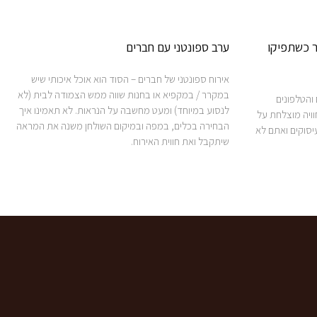
ר כשתפיקו
ערב ספונטני עם חברים
אירוח ספונטני של חברים – הסוד הוא אוכל איכותי שיש
במקרר / במקפיא או בחנות שווה ממש הצמודה לבית (לא
והטלפונים
לנסוע במיוחד) ומעט מחשבה על הנראות. לא תאמינו איך
וויה מוצלחת על
הבחירה בכלים, במפה ובמיקום השולחן משנה את המראה
יסוקים ואתם לא
שיתקבל ואת חווית האירוח.