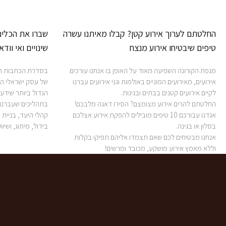
החלטתם לערוך אירוע קטן? קבלו מאיתנו עשרה
שברו את הכלים
טיפים שיבטיחו אירוע מנצח
שינויים ואי ווד
מגפת הקורונה השפיעה מאוד על האופן בו אנחנו עורכים
בסדרת הכתבות הז
אירועים, מאירועים המוניים באולמות וגני אירועים עברנו
של עסק ישראלי ה
לקיים אירועים קטנים בבתים ובגינות.
הגדול ביותר שיד
החלטתם להרים אירוע מצומצם? הסירו דאגה מלבכם!
בתהליכים שעברנו ע
אגדנו עבורכם 10 טיפים מובילים להפקת אירוע אצלכם
קהלי היעד, בניית 
בסלון או בגינה.
בידול, מיתוג, ושיו
אנחנו מבטיחים לכם שאם תצמדו אליהם תפיקו בקלות
וללא מאמץ אירוע מושקע, מכובד ומרשים!