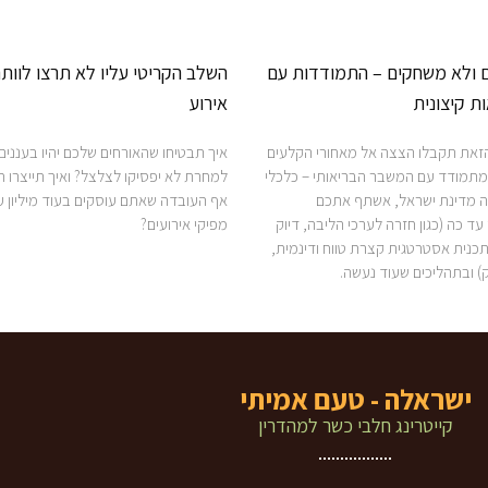
 ולא משחקים – התמודדות עם
השלב הקריטי עליו לא תרצו לוות
אות קיצונית
אירוע
את תקבלו הצצה אל מאחורי הקלעים
איך תבטיחו שהאורחים שלכם יהיו בעננים 
מתמודד עם המשבר הבריאותי – כלכלי
למחרת לא יפסיקו לצלצל? ואיך תייצרו ח
עה מדינת ישראל, אשתף אתכם
אף העובדה שאתם עוסקים בעוד מיליון ע
ד כה (כגון חזרה לערכי הליבה, דיוק
מפיקי אירועים?
תכנית אסטרטגית קצרת טווח ודינמית,
וק) ובתהליכים שעוד נעשה.
ישראלה - טעם אמיתי
קייטרינג חלבי כשר למהדרין